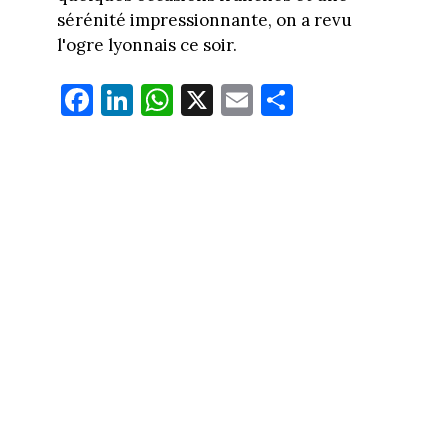
sérénité impressionnante, on a revu
l'ogre lyonnais ce soir.
Fa
Li
W
X
E
Pa
ce
nk
ha
m
rt
bo
ed
ts
ail
ag
ok
In
Ap
er
p