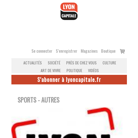
Accéder
au
contenu
Voir
Se connecter
S’enregistrer
Magazines
Boutique
le
ACTUALITÉS
SOCIÉTÉ
PRÈS DE CHEZ VOUS
CULTURE
panier
ART DE VIVRE
POLITIQUE
VIDÉOS
S'abonner à lyoncapitale.fr
SPORTS - AUTRES