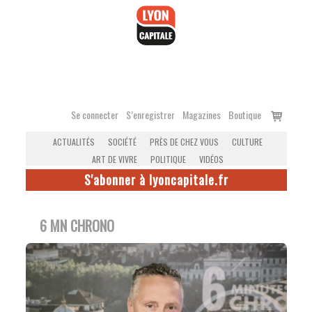
Accéder
au
contenu
Voir
Se connecter
S’enregistrer
Magazines
Boutique
le
ACTUALITÉS
SOCIÉTÉ
PRÈS DE CHEZ VOUS
CULTURE
panier
ART DE VIVRE
POLITIQUE
VIDÉOS
S'abonner à lyoncapitale.fr
6 MN CHRONO