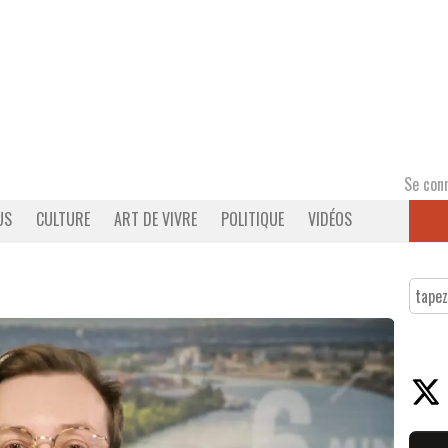
Se con
US
CULTURE
ART DE VIVRE
POLITIQUE
VIDÉOS