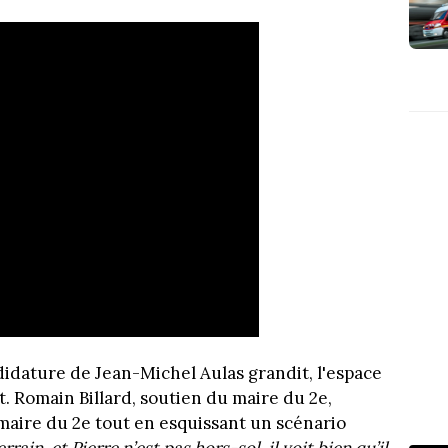
idature de Jean-Michel Aulas grandit, l'espace
t. Romain Billard, soutien du maire du 2e,
maire du 2e tout en esquissant un scénario
rrain, et Pierre n’est pas hors-sol, il voit bien qu’il