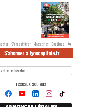
Voir
necter
S’enregistrer
Magazines
Boutique
le
S'abonner à lyoncapitale.fr
panier
réseaux sociaux