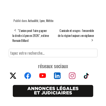
Publié dans
Actualité
,
Lyon
,
Météo
"L’union peut faire gagner
Canicule et orages : l'ensemble
la droite à Lyon en 2026", estime
de la région toujours en vigilance
Romain Billard
réseaux sociaux