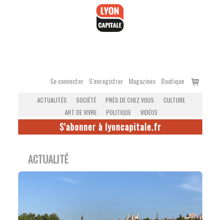
Accéder
au
contenu
Voir
Se connecter
S’enregistrer
Magazines
Boutique
le
ACTUALITÉS
SOCIÉTÉ
PRÈS DE CHEZ VOUS
CULTURE
panier
ART DE VIVRE
POLITIQUE
VIDÉOS
S'abonner à lyoncapitale.fr
ACTUALITÉ