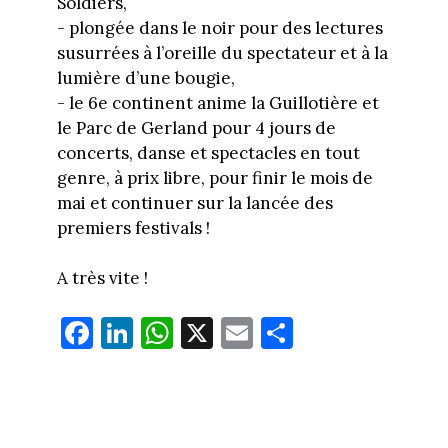
Soldiers,
- plongée dans le noir pour des lectures
susurrées à l’oreille du spectateur et à la
lumière d’une bougie,
- le 6e continent anime la Guillotière et
le Parc de Gerland pour 4 jours de
concerts, danse et spectacles en tout
genre, à prix libre, pour finir le mois de
mai et continuer sur la lancée des
premiers festivals !
A très vite !
Fa
Li
W
X
E
Pa
ce
nk
ha
m
rt
bo
ed
ts
ail
ag
ok
In
Ap
er