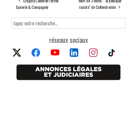
Grégory Cuilleron ferme
Mort de 3 Roms : "la politique
Epicerie & Compagnie
raciste" de Collomb visée
réseaux sociaux