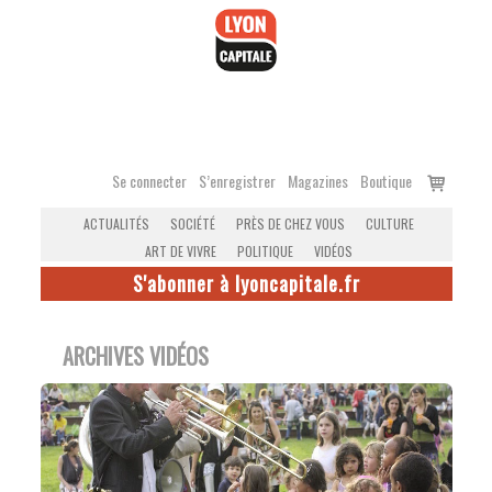
Accéder
au
contenu
Voir
Se connecter
S’enregistrer
Magazines
Boutique
le
ACTUALITÉS
SOCIÉTÉ
PRÈS DE CHEZ VOUS
CULTURE
panier
ART DE VIVRE
POLITIQUE
VIDÉOS
S'abonner à lyoncapitale.fr
ARCHIVES VIDÉOS