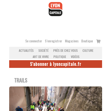
Accéder
au
contenu
Voir
Se connecter
S’enregistrer
Magazines
Boutique
le
ACTUALITÉS
SOCIÉTÉ
PRÈS DE CHEZ VOUS
CULTURE
panier
ART DE VIVRE
POLITIQUE
VIDÉOS
S'abonner à lyoncapitale.fr
TRAILS