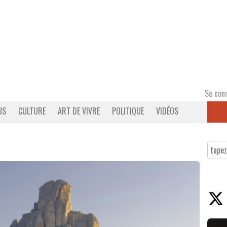
Se con
US
CULTURE
ART DE VIVRE
POLITIQUE
VIDÉOS