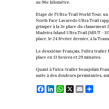
au 96e kilomètre.
Etape de l'Ultra-Trail World Tour, u
North Face Lavaredo Ultra Trail rappo
grimper à la 3e place du classement 2
Madeira Island Ultra Trail (MIUT - 115
place, le 24 février dernier, à la Tra
Le deuxième Français, l'ultra traile
place en 13 heures et 29 minutes.
Quant à l'utra-trailer beaujolais Fran
suite à des douleurs persistantes, su
Fa
Li
W
X
E
Pa
ce
nk
ha
m
rt
bo
ed
ts
ail
ag