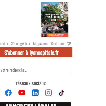
Voir
necter
S’enregistrer
Magazines
Boutique
le
S'abonner à lyoncapitale.fr
panier
réseaux sociaux