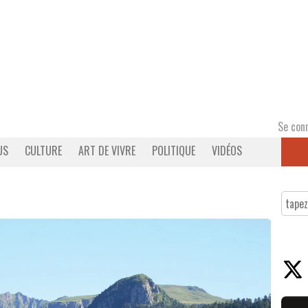
Se con
US
CULTURE
ART DE VIVRE
POLITIQUE
VIDÉOS