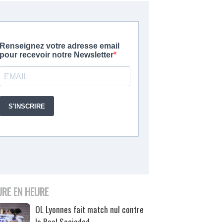
URE EN HEURE
OL Lyonnes fait match nul contre
la Real Sociedad