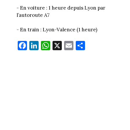
- En voiture : 1 heure depuis Lyon par
l’autoroute A7
- En train : Lyon-Valence (1 heure)
Fa
Li
W
X
E
Pa
ce
nk
ha
m
rt
bo
ed
ts
ail
ag
ok
In
Ap
er
p