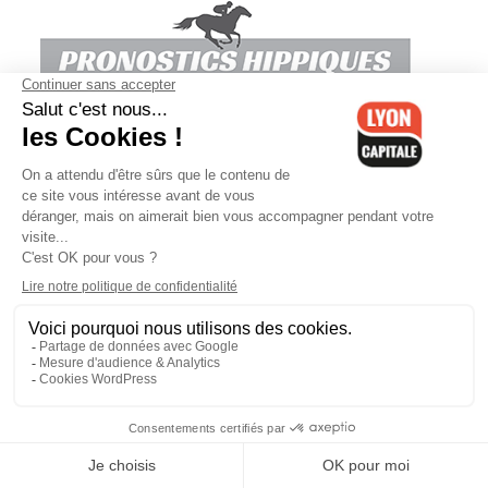
D'HEURE EN HEURE
Le Lyonnais Dorian Godon a terminé
le Tour de France avec quatre côtes
fracturées
08/08/26
Lyon : Un piéton renversé après une
collision entre deux voitures
08/08/26
Journée internationale du chat : cinq
endroits où les rencontrer
08/08/26
180 grammes de cocaïne retrouvés
chez un trentenaire dans l'Ain
08/08/26