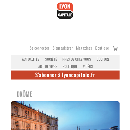
Accéder
au
contenu
Voir
Se connecter
S’enregistrer
Magazines
Boutique
le
ACTUALITÉS
SOCIÉTÉ
PRÈS DE CHEZ VOUS
CULTURE
panier
ART DE VIVRE
POLITIQUE
VIDÉOS
S'abonner à lyoncapitale.fr
DRÔME