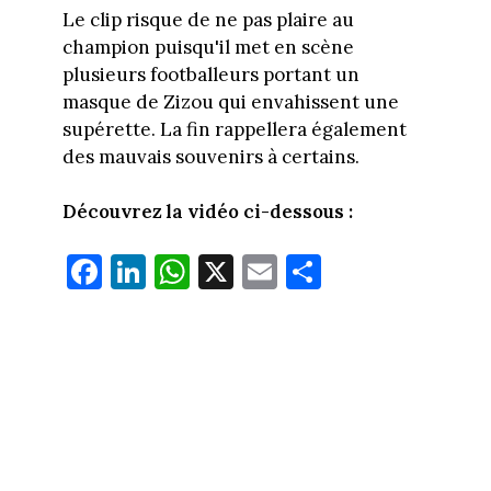
Le clip risque de ne pas plaire au
champion puisqu'il met en scène
plusieurs footballeurs portant un
masque de Zizou qui envahissent une
supérette. La fin rappellera également
des mauvais souvenirs à certains.
Découvrez la vidéo ci-dessous :
Fa
Li
W
X
E
Pa
ce
nk
ha
m
rt
bo
ed
ts
ail
ag
ok
In
Ap
er
p