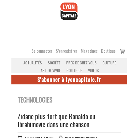
Accéder
au
contenu
Voir
Se connecter
S’enregistrer
Magazines
Boutique
le
ACTUALITÉS
SOCIÉTÉ
PRÈS DE CHEZ VOUS
CULTURE
panier
ART DE VIVRE
POLITIQUE
VIDÉOS
S'abonner à lyoncapitale.fr
TECHNOLOGIES
Zidane plus fort que Ronaldo ou
Ibrahimovic dans une chanson