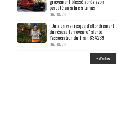
grièvement blessé après avoir
percuté un arbre à Limas
06/08/26
“On a un vrai risque d'effondrement
du réseau ferroviaire” alerte
l’association du Train 634269
06/08/26
+ d'infos