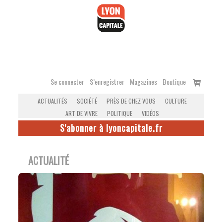
Accéder
au
contenu
Voir
Se connecter
S’enregistrer
Magazines
Boutique
le
ACTUALITÉS
SOCIÉTÉ
PRÈS DE CHEZ VOUS
CULTURE
panier
ART DE VIVRE
POLITIQUE
VIDÉOS
S'abonner à lyoncapitale.fr
ACTUALITÉ