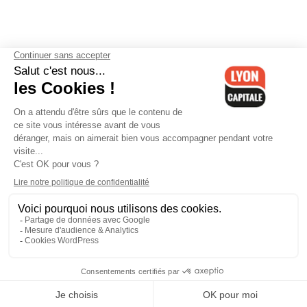
Contactez-nous
-
Mentions légales
-
CGV
-
Politique de
confidentialité
-
Gestion des cookies
-
Lyon Capitale TV
-
Archives
Lyon Capitale
Lyon Capitale - 51 avenue Maréchal Foch - CS 40091 - 69456 Lyon
Cedex 06