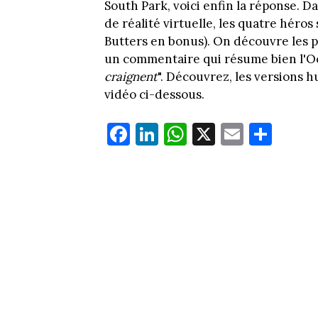
South Park, voici enfin la réponse. D
de réalité virtuelle, les quatre héros 
Butters en bonus). On découvre les p
un commentaire qui résume bien l'Ocu
craignent
". Découvrez, les versions 
vidéo ci-dessous.
Fa
Li
W
X
E
Pa
ce
nk
ha
m
rt
bo
ed
ts
ail
ag
ok
In
Ap
er
p