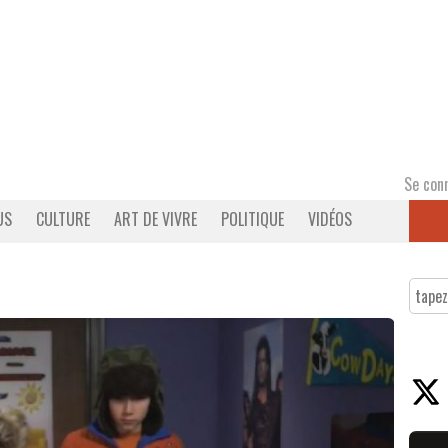
Se con
US
CULTURE
ART DE VIVRE
POLITIQUE
VIDÉOS