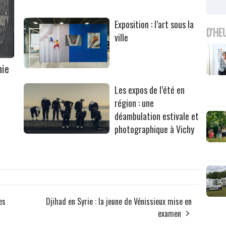
Exposition : l’art sous la
D'HE
ville
hie
Les expos de l’été en
région : une
déambulation estivale et
photographique à Vichy
es
Djihad en Syrie : la jeune de Vénissieux mise en
examen