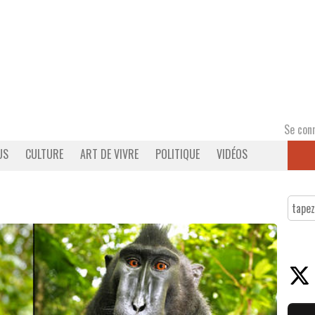
Se con
US
CULTURE
ART DE VIVRE
POLITIQUE
VIDÉOS