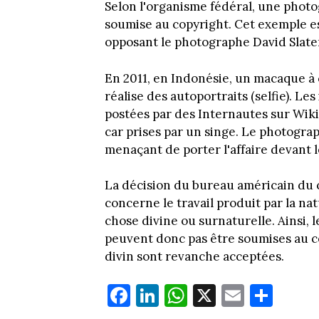
Selon l'organisme fédéral, une photo
soumise au copyright. Cet exemple est
opposant le photographe David Slate
En 2011, en Indonésie, un macaque à c
réalise des autoportraits (selfie). L
postées par des Internautes sur Wiki
car prises par un singe. Le photogra
menaçant de porter l'affaire devant l
La décision du bureau américain du 
concerne le travail produit par la na
chose divine ou surnaturelle. Ainsi, 
peuvent donc pas être soumises au co
divin sont revanche acceptées.
Fa
Li
W
X
E
Pa
ce
nk
ha
m
rt