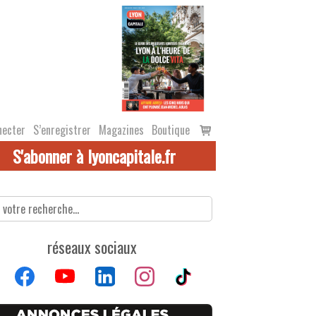
Voir
necter
S’enregistrer
Magazines
Boutique
le
S'abonner à lyoncapitale.fr
panier
réseaux sociaux