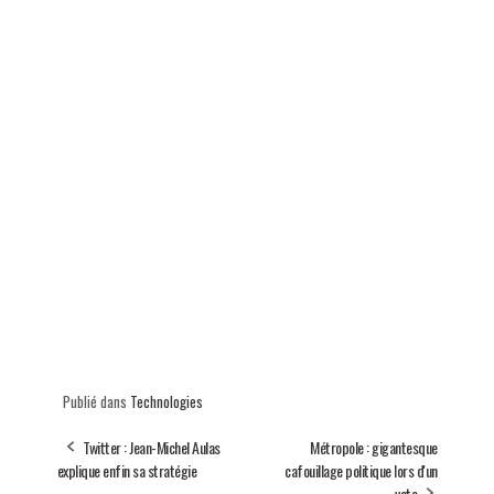
Publié dans
Technologies
Twitter : Jean-Michel Aulas
Métropole : gigantesque
explique enfin sa stratégie
cafouillage politique lors d'un
vote