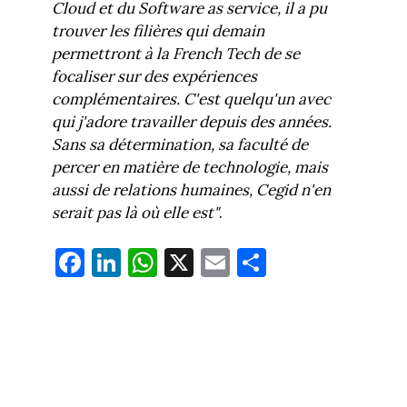
Cloud et
du Software as service, il a pu
trouver les filières qui demain
permettront à la French Tech de se
focaliser sur des expériences
complémentaires. C'est quelqu'un avec
qui j'adore travailler depuis des années.
Sans sa détermination, sa faculté de
percer en matière de technologie, mais
aussi de relations humaines, Cegid n'en
serait pas là où elle est"
.
Fa
Li
W
X
E
Pa
ce
nk
ha
m
rt
bo
ed
ts
ail
ag
ok
In
Ap
er
p