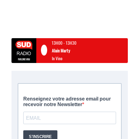
13H00
-
13H30
Alain Marty
In Vino