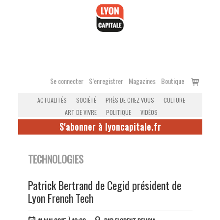
Accéder
au
contenu
Voir
Se connecter
S’enregistrer
Magazines
Boutique
le
ACTUALITÉS
SOCIÉTÉ
PRÈS DE CHEZ VOUS
CULTURE
panier
ART DE VIVRE
POLITIQUE
VIDÉOS
S'abonner à lyoncapitale.fr
TECHNOLOGIES
Patrick Bertrand de Cegid président de
Lyon French Tech