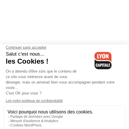
Contactez-nous
-
Mentions légales
-
CGV
-
Politique de
confidentialité
-
Gestion des cookies
-
Lyon Capitale TV
-
Archives
Lyon Capitale