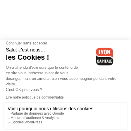
Contactez-nous
-
Mentions légales
-
CGV
-
Politique de
confidentialité
-
Gestion des cookies
-
Lyon Capitale TV
-
Archives
Lyon Capitale