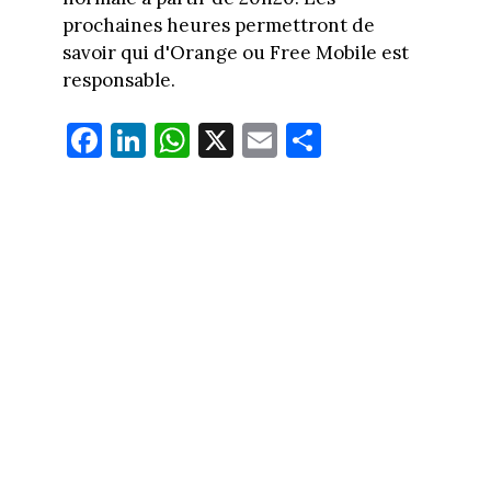
prochaines heures permettront de
savoir qui d'Orange ou Free Mobile est
responsable.
Fa
Li
W
X
E
Pa
ce
nk
ha
m
rt
bo
ed
ts
ail
ag
ok
In
Ap
er
p