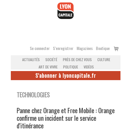
Accéder
au
contenu
Voir
Se connecter
S’enregistrer
Magazines
Boutique
le
ACTUALITÉS
SOCIÉTÉ
PRÈS DE CHEZ VOUS
CULTURE
panier
ART DE VIVRE
POLITIQUE
VIDÉOS
S'abonner à lyoncapitale.fr
TECHNOLOGIES
Panne chez Orange et Free Mobile : Orange
confirme un incident sur le service
d'itinérance