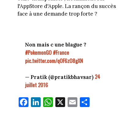
l'AppStore d'Apple. La rançon du succès
face à une demande trop forte ?
Non mais c une blague ?
#PokemonGO
#France
pic.twitter.com/qOF6zO8gXN
24
— Pratik (@pratikbhavsar)
juillet 2016
Fa
Li
W
X
E
Pa
ce
nk
ha
m
rt
bo
ed
ts
ail
ag
ok
In
Ap
er