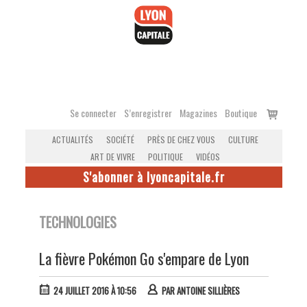
Accéder
au
contenu
Voir
Se connecter
S’enregistrer
Magazines
Boutique
le
ACTUALITÉS
SOCIÉTÉ
PRÈS DE CHEZ VOUS
CULTURE
panier
ART DE VIVRE
POLITIQUE
VIDÉOS
S'abonner à lyoncapitale.fr
TECHNOLOGIES
La fièvre Pokémon Go s'empare de Lyon
24 JUILLET 2016 À 10:56
PAR
ANTOINE SILLIÈRES