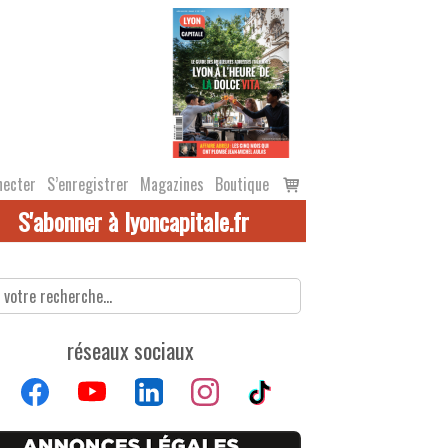
Voir
necter
S’enregistrer
Magazines
Boutique
le
S'abonner à lyoncapitale.fr
panier
réseaux sociaux