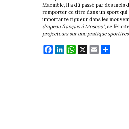
Maemble, il a dû passé par des mois 
remporter ce titre dans un sport qu
importante rigueur dans les mouve
drapeau français à Moscou"
, se félic
projecteurs sur une pratique sportives
Fa
Li
W
X
E
Pa
ce
nk
ha
m
rt
bo
ed
ts
ail
ag
ok
In
Ap
er
p