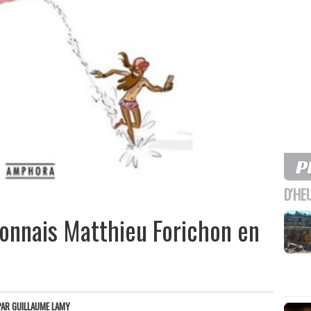
D'HE
lyonnais Matthieu Forichon en
PAR
GUILLAUME LAMY