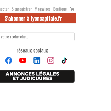
Voir
necter
S’enregistrer
Magazines
Boutique
le
S'abonner à lyoncapitale.fr
panier
réseaux sociaux