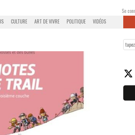
Se con
US
CULTURE
ART DE VIVRE
POLITIQUE
VIDÉOS