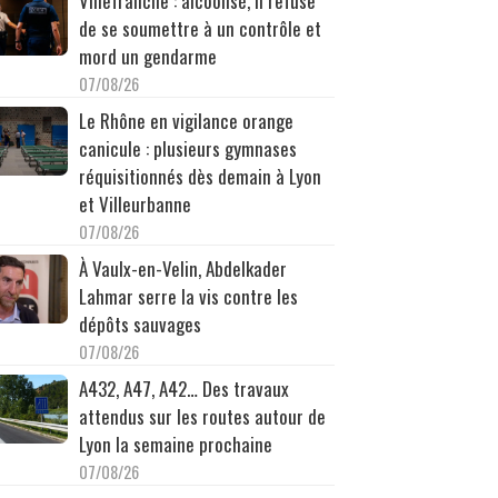
Villefranche : alcoolisé, il refuse
de se soumettre à un contrôle et
mord un gendarme
07/08/26
Le Rhône en vigilance orange
canicule : plusieurs gymnases
réquisitionnés dès demain à Lyon
et Villeurbanne
07/08/26
À Vaulx-en-Velin, Abdelkader
Lahmar serre la vis contre les
dépôts sauvages
07/08/26
A432, A47, A42… Des travaux
attendus sur les routes autour de
Lyon la semaine prochaine
07/08/26