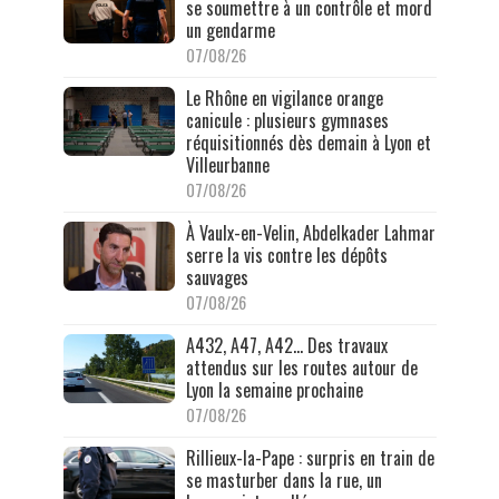
se soumettre à un contrôle et mord
un gendarme
07/08/26
Le Rhône en vigilance orange
canicule : plusieurs gymnases
réquisitionnés dès demain à Lyon et
Villeurbanne
07/08/26
À Vaulx-en-Velin, Abdelkader Lahmar
serre la vis contre les dépôts
sauvages
07/08/26
A432, A47, A42… Des travaux
attendus sur les routes autour de
Lyon la semaine prochaine
07/08/26
Rillieux-la-Pape : surpris en train de
se masturber dans la rue, un