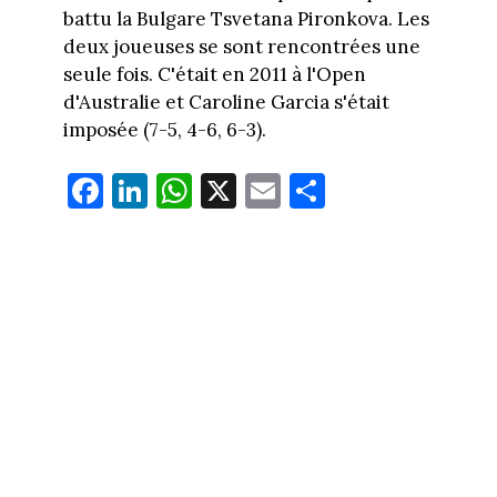
battu la Bulgare Tsvetana Pironkova. Les
deux joueuses se sont rencontrées une
seule fois. C'était en 2011 à l'Open
d'Australie et Caroline Garcia s'était
imposée (7-5, 4-6, 6-3).
Fa
Li
W
X
E
Pa
ce
nk
ha
m
rt
bo
ed
ts
ail
ag
ok
In
Ap
er
p