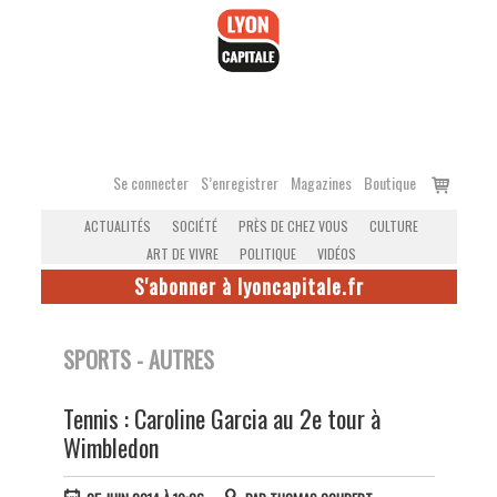
Accéder
au
contenu
Voir
Se connecter
S’enregistrer
Magazines
Boutique
le
ACTUALITÉS
SOCIÉTÉ
PRÈS DE CHEZ VOUS
CULTURE
panier
ART DE VIVRE
POLITIQUE
VIDÉOS
S'abonner à lyoncapitale.fr
SPORTS - AUTRES
Tennis : Caroline Garcia au 2e tour à
Wimbledon