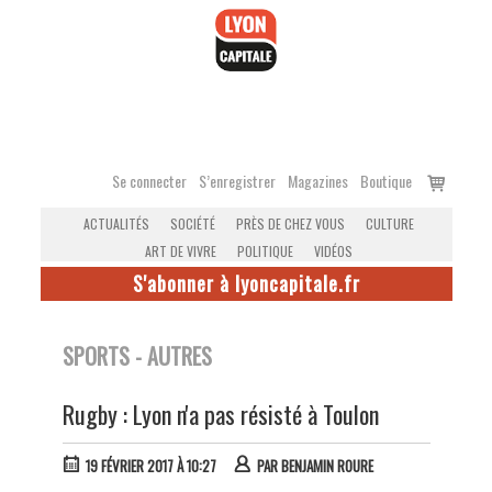
Accéder
au
contenu
Voir
Se connecter
S’enregistrer
Magazines
Boutique
le
ACTUALITÉS
SOCIÉTÉ
PRÈS DE CHEZ VOUS
CULTURE
panier
ART DE VIVRE
POLITIQUE
VIDÉOS
S'abonner à lyoncapitale.fr
SPORTS - AUTRES
Rugby : Lyon n'a pas résisté à Toulon
19 FÉVRIER 2017 À 10:27
PAR
BENJAMIN ROURE