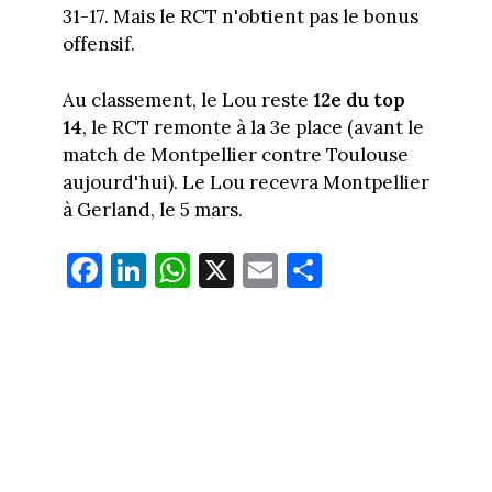
31-17. Mais le RCT n'obtient pas le bonus
offensif.
Au classement, le Lou reste
12e du top
14
, le RCT remonte à la 3e place (avant le
match de Montpellier contre Toulouse
aujourd'hui). Le Lou recevra Montpellier
à Gerland, le 5 mars.
Fa
Li
W
X
E
Pa
ce
nk
ha
m
rt
bo
ed
ts
ail
ag
ok
In
Ap
er
p