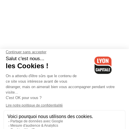
Contactez-nous
-
Mentions légales
-
CGV
-
Politique de
confidentialité
-
Gestion des cookies
-
Lyon Capitale TV
-
Archives