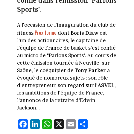
confié dans l'émission "Parlons
Sports".
A l'occasion de l'inauguration du club de
Proxiforme
fitness
dont
Boris Diaw
est
l'un des actionnaires, le capitaine de
l'équipe de France de basket s'est confié
au micro de "Parlons Sports". Au cours de
cette émission tournée à Neuville-sur-
Saône, le coéquipier de
Tony Parker
a
évoqué de nombreux sujets : son rôle
d'entrepreneur, son regard sur l'
ASVEL
,
les ambitions de l'équipe de France,
l'annonce de la retraite d'Edwin
Jackson...
Fa
Li
W
X
E
Pa
ce
nk
ha
m
rt