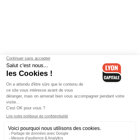
Contactez-nous
-
Mentions légales
-
CGV
-
Politique de
confidentialité
-
Gestion des cookies
-
Lyon Capitale TV
-
Archives