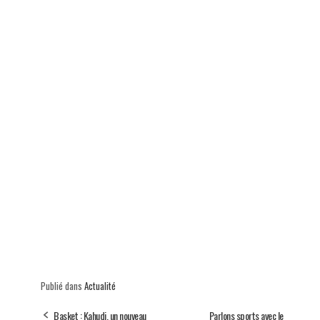
p
Publié dans
Actualité
Basket : Kahudi, un nouveau
Parlons sports avec le