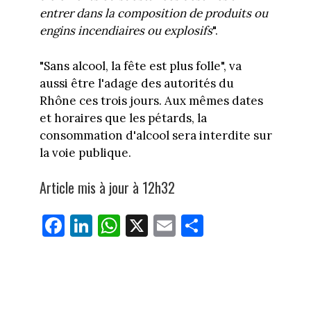
entrer dans la composition de produits ou
engins incendiaires ou explosifs
".
"Sans alcool, la fête est plus folle", va
aussi être l'adage des autorités du
Rhône ces trois jours. Aux mêmes dates
et horaires que les pétards, la
consommation d'alcool sera interdite sur
la voie publique.
Article mis à jour à 12h32
Fa
Li
W
X
E
Pa
ce
nk
ha
m
rt
bo
ed
ts
ail
ag
ok
In
Ap
er