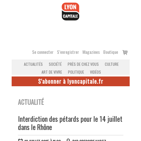
Accéder
au
contenu
Voir
Se connecter
S’enregistrer
Magazines
Boutique
le
ACTUALITÉS
SOCIÉTÉ
PRÈS DE CHEZ VOUS
CULTURE
panier
ART DE VIVRE
POLITIQUE
VIDÉOS
S'abonner à lyoncapitale.fr
ACTUALITÉ
Interdiction des pétards pour le 14 juillet
dans le Rhône