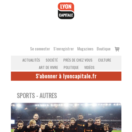
Accéder
au
contenu
Voir
Se connecter
S’enregistrer
Magazines
Boutique
le
ACTUALITÉS
SOCIÉTÉ
PRÈS DE CHEZ VOUS
CULTURE
panier
ART DE VIVRE
POLITIQUE
VIDÉOS
S'abonner à lyoncapitale.fr
SPORTS - AUTRES