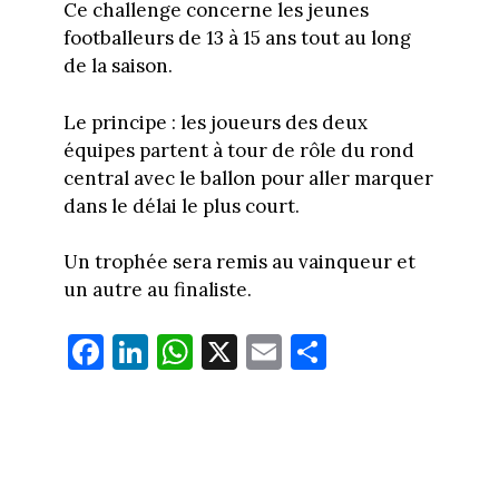
Ce challenge concerne les jeunes
footballeurs de 13 à 15 ans tout au long
de la saison.
Le principe : les joueurs des deux
équipes partent à tour de rôle du rond
central avec le ballon pour aller marquer
dans le délai le plus court.
Un trophée sera remis au vainqueur et
un autre au finaliste.
Fa
Li
W
X
E
Pa
ce
nk
ha
m
rt
bo
ed
ts
ail
ag
ok
In
Ap
er
p