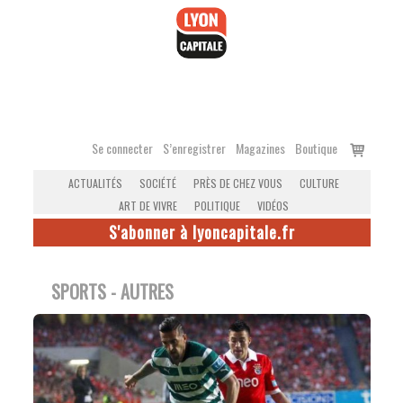
Accéder
au
contenu
Voir
Se connecter
S’enregistrer
Magazines
Boutique
le
ACTUALITÉS
SOCIÉTÉ
PRÈS DE CHEZ VOUS
CULTURE
panier
ART DE VIVRE
POLITIQUE
VIDÉOS
S'abonner à lyoncapitale.fr
SPORTS - AUTRES