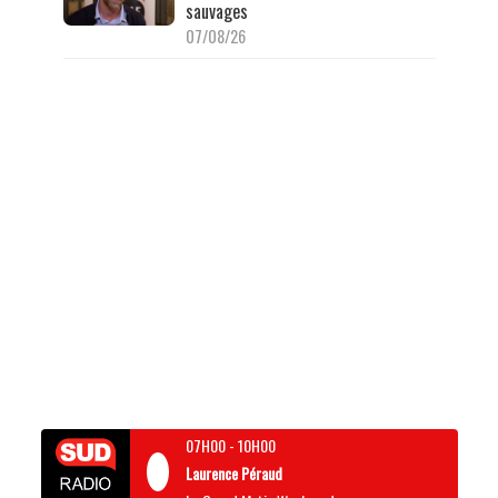
sauvages
07/08/26
07H00
-
10H00
Laurence Péraud