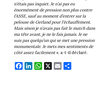
n’étais pas inquiet. Je n’ai pas eu
énormément de pression non plus contre
l’ASSE, sauf au moment d’entrer sur la
pelouse de Gerland pour l’échauffement.
Mais sinon je n’avais pas fait le match dans
ma tête avant, je ne le fais jamais. Je ne
suis pas quelqu’un qui se met une pression
monumentale. Je mets mes sentiments de
côté assez facilement
», a-t-il déclaré.
Fa
Li
W
X
E
Pa
ce
nk
ha
m
rt
bo
ed
ts
ail
ag
ok
In
Ap
er
p