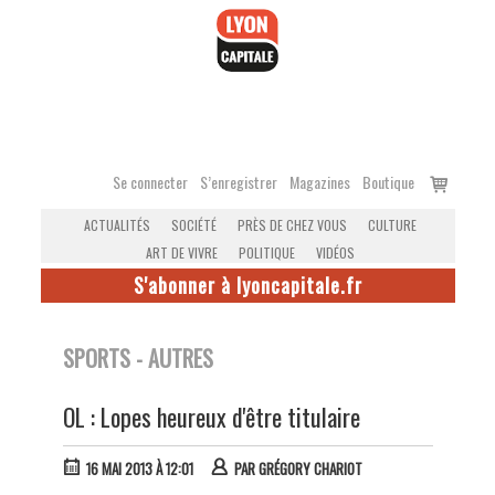
Accéder
au
contenu
Voir
Se connecter
S’enregistrer
Magazines
Boutique
le
ACTUALITÉS
SOCIÉTÉ
PRÈS DE CHEZ VOUS
CULTURE
panier
ART DE VIVRE
POLITIQUE
VIDÉOS
S'abonner à lyoncapitale.fr
SPORTS - AUTRES
OL : Lopes heureux d'être titulaire
16 MAI 2013 À 12:01
PAR
GRÉGORY CHARIOT