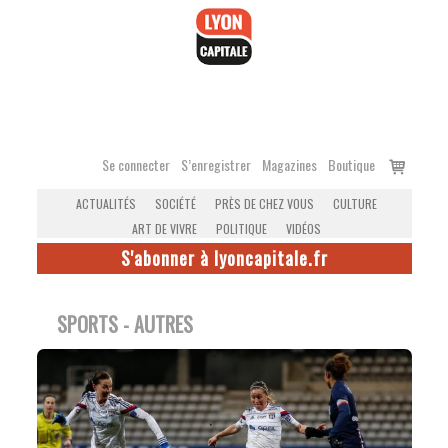
Accéder
au
contenu
Voir
Se connecter
S’enregistrer
Magazines
Boutique
le
ACTUALITÉS
SOCIÉTÉ
PRÈS DE CHEZ VOUS
CULTURE
panier
ART DE VIVRE
POLITIQUE
VIDÉOS
S'abonner à lyoncapitale.fr
SPORTS - AUTRES