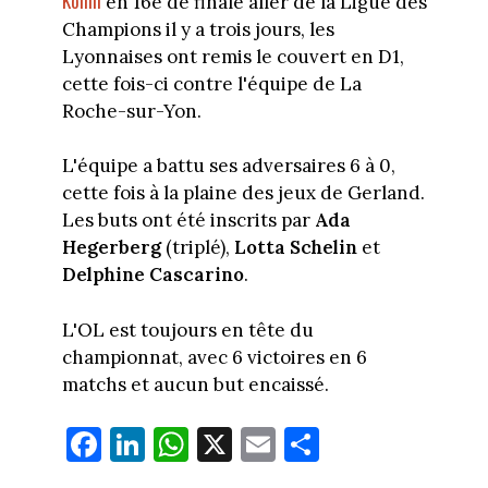
Konin
en 16e de finale aller de la Ligue des
Champions il y a trois jours, les
Lyonnaises ont remis le couvert en D1,
cette fois-ci contre l'équipe de La
Roche-sur-Yon.
L'équipe a battu ses adversaires 6 à 0,
cette fois à la plaine des jeux de Gerland.
Les buts ont été inscrits par
Ada
Hegerberg
(triplé),
Lotta Schelin
et
Delphine Cascarino
.
L'OL est toujours en tête du
championnat, avec 6 victoires en 6
matchs et aucun but encaissé.
Fa
Li
W
X
E
Pa
ce
nk
ha
m
rt