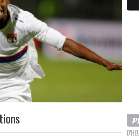
tions
D'HE