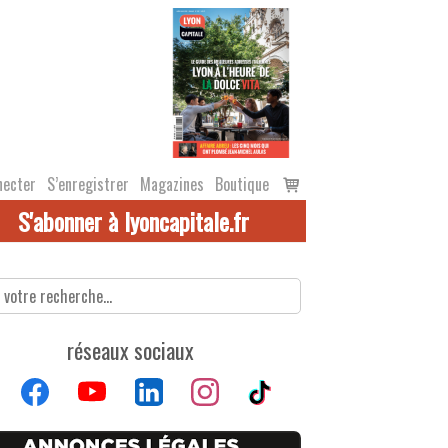
Voir
necter
S’enregistrer
Magazines
Boutique
le
S'abonner à lyoncapitale.fr
panier
réseaux sociaux