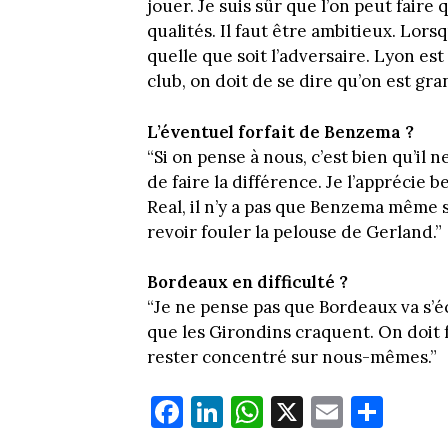
jouer. Je suis sûr que l’on peut faire
qualités. Il faut être ambitieux. Lors
quelle que soit l’adversaire. Lyon es
club, on doit de se dire qu’on est gra
L’éventuel forfait de Benzema ?
“Si on pense à nous, c’est bien qu’il 
de faire la différence. Je l’apprécie
Real, il n’y a pas que Benzema même s
revoir fouler la pelouse de Gerland.”
Bordeaux en difficulté ?
“Je ne pense pas que Bordeaux va s’é
que les Girondins craquent. On doit f
rester concentré sur nous-mêmes.”
Fa
Li
W
X
E
Pa
ce
nk
ha
m
rt