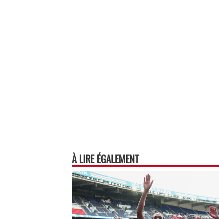
bo
ed
ts
ail
ag
ok
In
Ap
er
p
À LIRE ÉGALEMENT