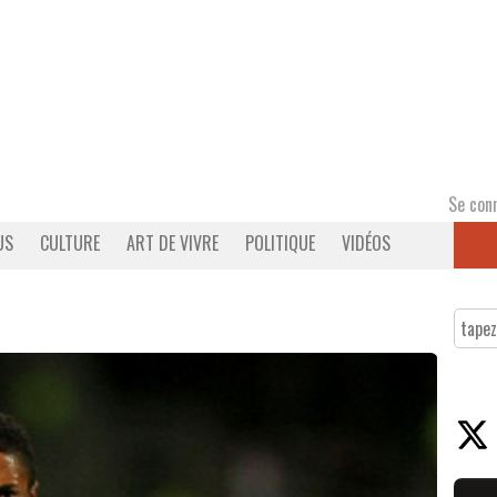
Se con
US
CULTURE
ART DE VIVRE
POLITIQUE
VIDÉOS