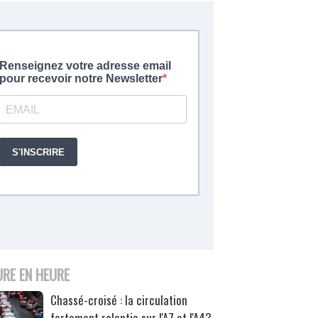
URE EN HEURE
Chassé-croisé : la circulation
fortement ralentie sur l'A7 et l'A43