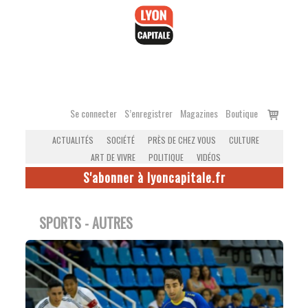
Accéder
au
contenu
Voir
Se connecter
S’enregistrer
Magazines
Boutique
le
ACTUALITÉS
SOCIÉTÉ
PRÈS DE CHEZ VOUS
CULTURE
panier
ART DE VIVRE
POLITIQUE
VIDÉOS
S'abonner à lyoncapitale.fr
SPORTS - AUTRES