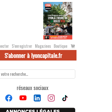
Voir
necter
S’enregistrer
Magazines
Boutique
le
S'abonner à lyoncapitale.fr
panier
réseaux sociaux