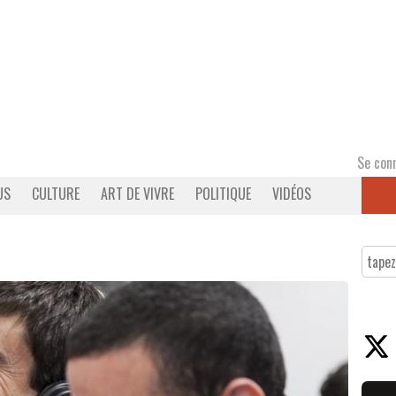
Se con
US
CULTURE
ART DE VIVRE
POLITIQUE
VIDÉOS