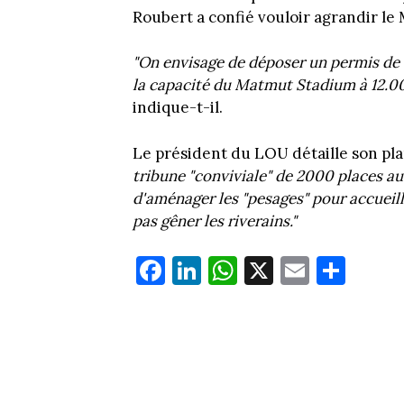
Roubert a confié vouloir agrandir l
"On envisage de déposer un permis de
la capacité du Matmut Stadium à 12.00
indique-t-il.
Le président du LOU détaille son plan
tribune "conviviale" de 2000 places a
d'aménager les "pesages" pour accueil
pas gêner les riverains."
Fa
Li
W
X
E
Pa
ce
nk
ha
m
rt
bo
ed
ts
ail
ag
ok
In
Ap
er
p