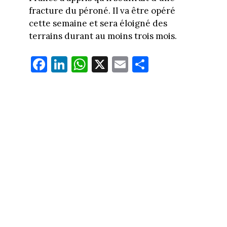
fracture du péroné. Il va être opéré
cette semaine et sera éloigné des
terrains durant au moins trois mois.
Fa
Li
W
X
E
Pa
ce
nk
ha
m
rt
bo
ed
ts
ail
ag
ok
In
Ap
er
p