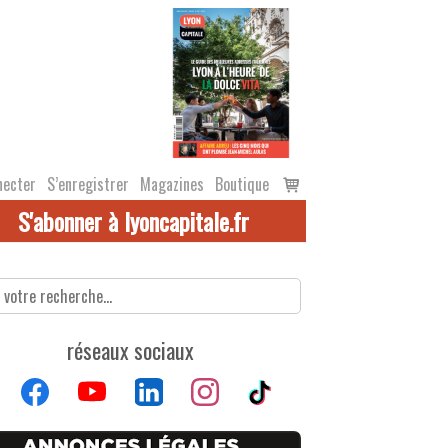
Voir
necter
S’enregistrer
Magazines
Boutique
le
S'abonner à lyoncapitale.fr
panier
réseaux sociaux