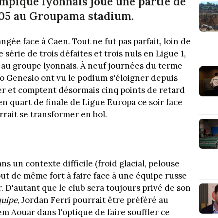
ympique lyonnais joue une partie de
1h05 au Groupama stadium.
ngée face à Caen. Tout ne fut pas parfait, loin de
série de trois défaites et trois nuls en Ligue 1,
ir au groupe lyonnais. À neuf journées du terme
o Genesio ont vu le podium s'éloigner depuis
vier et comptent désormais cinq points de retard
 en quart de finale de Ligue Europa ce soir face
rrait se transformer en bol.
s un contexte difficile (froid glacial, pelouse
tout de même fort à faire face à une équipe russe
ur. D'autant que le club sera toujours privé de son
quipe
, Jordan Ferri pourrait être préféré au
em Aouar dans l'optique de faire souffler ce