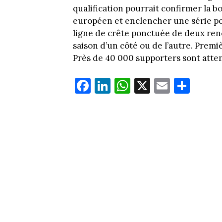
qualification pourrait confirmer la 
européen et enclencher une série pos
ligne de crête ponctuée de deux ren
saison d’un côté ou de l’autre. Premi
Près de 40 000 supporters sont atte
Fa
Li
W
X
E
Pa
ce
nk
ha
m
rt
bo
ed
ts
ail
ag
ok
In
Ap
er
p