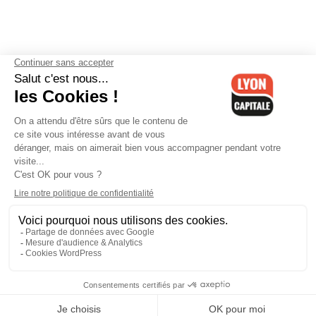
Contactez-nous
-
Mentions légales
-
CGV
-
Politique de
confidentialité
-
Gestion des cookies
-
Lyon Capitale TV
-
Archives
Lyon Capitale
Lyon Capitale - 51 avenue Maréchal Foch - CS 40091 - 69456 Lyon
Cedex 06