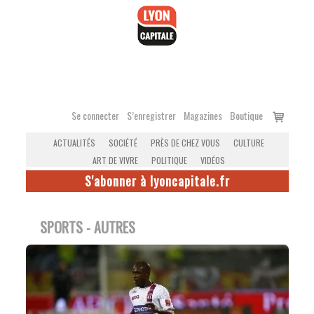
Accéder
au
contenu
Voir
Se connecter
S’enregistrer
Magazines
Boutique
le
ACTUALITÉS
SOCIÉTÉ
PRÈS DE CHEZ VOUS
CULTURE
panier
ART DE VIVRE
POLITIQUE
VIDÉOS
S'abonner à lyoncapitale.fr
SPORTS - AUTRES