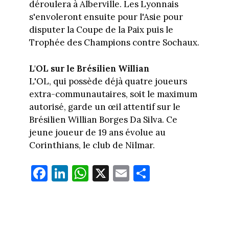
déroulera à Alberville. Les Lyonnais
s'envoleront ensuite pour l'Asie pour
disputer la Coupe de la Paix puis le
Trophée des Champions contre Sochaux.
L'OL sur le Brésilien Willian
L'OL, qui possède déjà quatre joueurs
extra-communautaires, soit le maximum
autorisé, garde un œil attentif sur le
Brésilien Willian Borges Da Silva. Ce
jeune joueur de 19 ans évolue au
Corinthians, le club de Nilmar.
Fa
Li
W
X
E
Pa
ce
nk
ha
m
rt
bo
ed
ts
ail
ag
ok
In
Ap
er