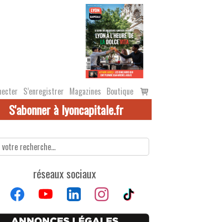
Voir
necter
S’enregistrer
Magazines
Boutique
le
S'abonner à lyoncapitale.fr
panier
réseaux sociaux