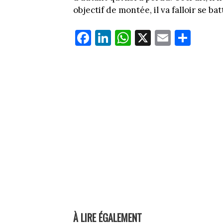
objectif de montée, il va falloir se ba
Fa
Li
W
X
E
Pa
ce
nk
ha
m
rt
bo
ed
ts
ail
ag
ok
In
Ap
er
p
À LIRE ÉGALEMENT