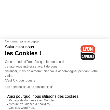
Contactez-nous
-
Mentions légales
-
CGV
-
Politique de
confidentialité
-
Gestion des cookies
-
Lyon Capitale TV
-
Archives
Lyon Capitale