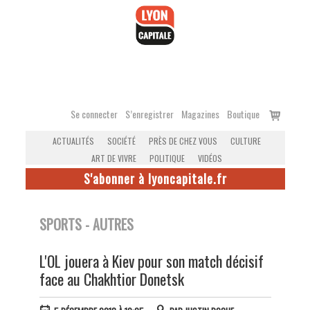
Accéder
au
contenu
Voir
Se connecter
S’enregistrer
Magazines
Boutique
le
ACTUALITÉS
SOCIÉTÉ
PRÈS DE CHEZ VOUS
CULTURE
panier
ART DE VIVRE
POLITIQUE
VIDÉOS
S'abonner à lyoncapitale.fr
SPORTS - AUTRES
L'OL jouera à Kiev pour son match décisif
face au Chakhtior Donetsk