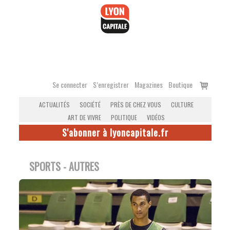
Accéder
au
contenu
Voir
Se connecter
S’enregistrer
Magazines
Boutique
le
ACTUALITÉS
SOCIÉTÉ
PRÈS DE CHEZ VOUS
CULTURE
panier
ART DE VIVRE
POLITIQUE
VIDÉOS
S'abonner à lyoncapitale.fr
SPORTS - AUTRES