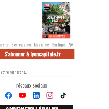
Voir
necter
S’enregistrer
Magazines
Boutique
le
S'abonner à lyoncapitale.fr
panier
réseaux sociaux