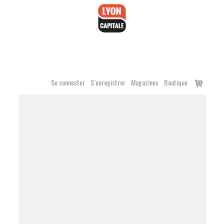
Accéder
au
contenu
Voir
Se connecter
S’enregistrer
Magazines
Boutique
le
panier