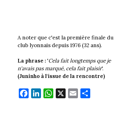
A noter que c'est la première finale du
club lyonnais depuis 1976 (32 ans).
La phrase :
'
Cela fait longtemps que je
n'avais pas marqué, cela fait plaisir
'.
(Juninho à l'issue de la rencontre)
Fa
Li
W
X
E
Pa
ce
nk
ha
m
rt
bo
ed
ts
ail
ag
ok
In
Ap
er
p