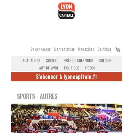
Accéder
au
contenu
Voir
Se connecter
S’enregistrer
Magazines
Boutique
le
ACTUALITÉS
SOCIÉTÉ
PRÈS DE CHEZ VOUS
CULTURE
panier
ART DE VIVRE
POLITIQUE
VIDÉOS
S'abonner à lyoncapitale.fr
SPORTS - AUTRES