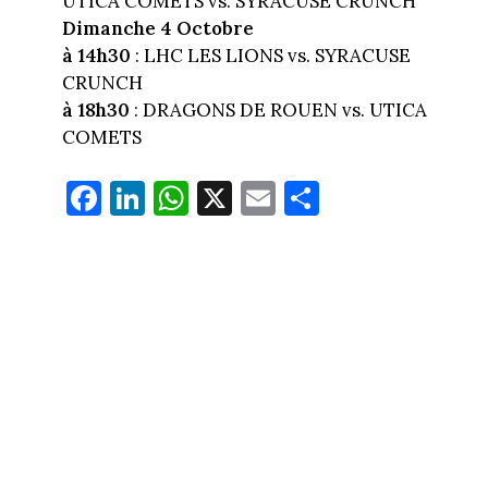
UTICA COMETS vs. SYRACUSE CRUNCH
Dimanche 4 Octobre
à 14h30
: LHC LES LIONS vs. SYRACUSE
CRUNCH
à 18h30
: DRAGONS DE ROUEN vs. UTICA
COMETS
Fa
Li
W
X
E
Pa
ce
nk
ha
m
rt
bo
ed
ts
ail
ag
ok
In
Ap
er
p