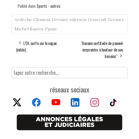
Publié dans
Sports - autres
Ardèche
Clément Grenier
ederson
Gourcuff
Grenier
Michel Bastos
Pjanic
L’OL surfe sur la vague
"Aucune certitude de pouvoir
(vidéo)
emprunter à hauteur de nos
besoins"
réseaux sociaux