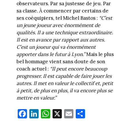
observateurs. Par sa justesse de jeu. Par
sa classe. À commencer par certains de
ses coéquipiers, tel Michel Bastos :
“C’est
un jeune joueur avec énormément de
qualités. Il a une technique extraordinaire.
Il est en avance par rapport aux autres.
C’est un joueur qui va énormément
apporter dans le futur à Lyon.”
Mais le plus
bel hommage vient sans doute de son
coach actuel :
“Il peut encore beaucoup
progresser. Il est capable de faire jouer les
autres. Il met en valeur le collectif et, petit
à petit, de plus en plus, il va encore plus se
mettre en valeur.”
Fa
Li
W
X
E
Pa
ce
nk
ha
m
rt