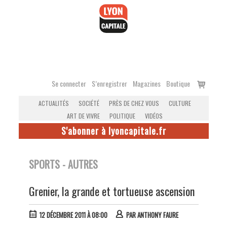
Accéder
au
contenu
Voir
Se connecter
S’enregistrer
Magazines
Boutique
le
ACTUALITÉS
SOCIÉTÉ
PRÈS DE CHEZ VOUS
CULTURE
panier
ART DE VIVRE
POLITIQUE
VIDÉOS
S'abonner à lyoncapitale.fr
SPORTS - AUTRES
Grenier, la grande et tortueuse ascension
12 DÉCEMBRE 2011 À 08:00
PAR
ANTHONY FAURE