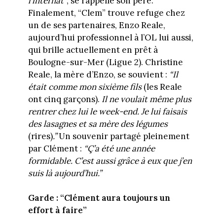
l’internat”
, se rappelle son père.
Finalement, “Clem” trouve refuge chez
un de ses partenaires, Enzo Reale,
aujourd’hui professionnel à l’OL lui aussi,
qui brille actuellement en prêt à
Boulogne-sur-Mer (Ligue 2). Christine
Reale, la mère d’Enzo, se souvient :
“Il
était comme mon sixième fils
(les Reale
ont cinq garçons).
Il ne voulait même plus
rentrer chez lui le week-end. Je lui faisais
des lasagnes et sa mère des légumes
(rires)
.”
Un souvenir partagé pleinement
par Clément :
“Ç’a été une année
formidable. C’est aussi grâce à eux que j’en
suis là aujourd’hui.”
Garde : “Clément aura toujours un
effort à faire”