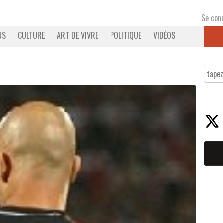
Se con
US
CULTURE
ART DE VIVRE
POLITIQUE
VIDÉOS