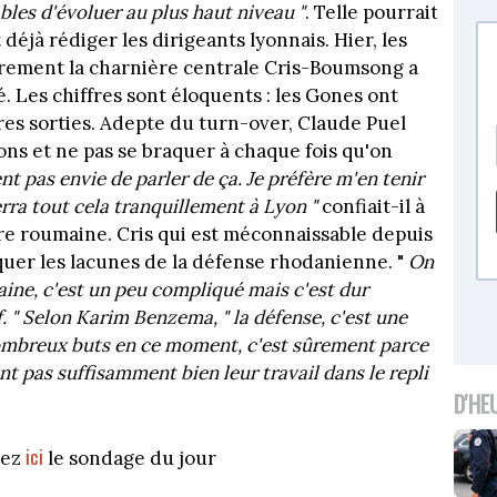
les d'évoluer au plus haut niveau "
. Telle pourrait
déjà rédiger les dirigeants lyonnais. Hier, les
ièrement la charnière centrale Cris-Boumsong a
. Les chiffres sont éloquents : les Gones ont
res sorties. Adepte du turn-over, Claude Puel
ns et ne pas se braquer à chaque fois qu'on
ent pas envie de parler de ça. Je préfère m'en tenir
verra tout cela tranquillement à Lyon "
confiait-il à
erre roumaine. Cris qui est méconnaissable depuis
iquer les lacunes de la défense rhodanienne. "
On
maine, c'est un peu compliqué mais c'est dur
. "
Selon Karim Benzema,
" la défense, c'est une
 nombreux buts en ce moment, c'est sûrement parce
nt pas suffisamment bien leur travail dans le repli
D'HE
ici
vez
le sondage du jour