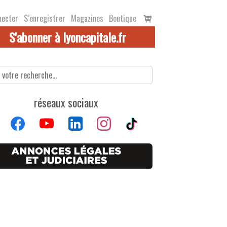
Voir
necter
S’enregistrer
Magazines
Boutique
le
S'abonner à lyoncapitale.fr
panier
réseaux sociaux