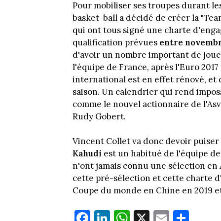
Pour mobiliser ses troupes durant le
basket-ball a décidé de créer la "Tea
qui ont tous signé une charte d'eng
qualification prévues
entre novembre
d'avoir un nombre important de joue
l'équipe de France, après l'Euro 2017
international est en effet rénové, et
saison. Un calendrier qui rend imposs
comme le nouvel actionnaire de l'Asve
Rudy Gobert.
Vincent Collet va donc devoir puiser d
Kahudi
est un habitué de l'équipe d
n'ont jamais connu une sélection en 
cette pré-sélection et cette charte 
Coupe du monde en Chine en 2019 et
Fa
Li
W
X
E
Pa