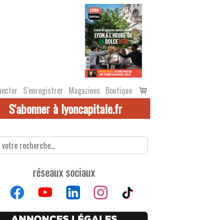
Voir
necter
S’enregistrer
Magazines
Boutique
le
S'abonner à lyoncapitale.fr
panier
réseaux sociaux