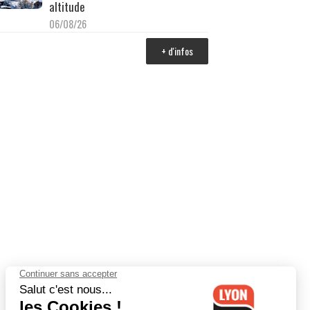
altitude
06/08/26
+ d'infos