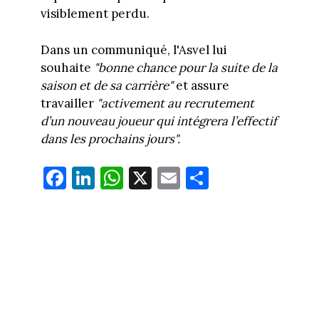
visiblement perdu.
Dans un communiqué, l'Asvel lui
souhaite
"bonne chance pour la suite de la
saison et de sa carrière"
et assure
travailler
"activement au recrutement
d’un nouveau joueur qui intégrera l’effectif
dans les prochains jours".
Fa
Li
W
X
E
Pa
ce
nk
ha
m
rt
bo
ed
ts
ail
ag
ok
In
Ap
er
p