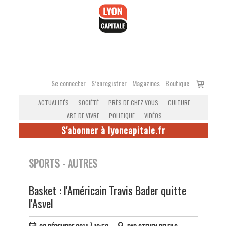
Accéder
au
contenu
Voir
Se connecter
S’enregistrer
Magazines
Boutique
le
ACTUALITÉS
SOCIÉTÉ
PRÈS DE CHEZ VOUS
CULTURE
panier
ART DE VIVRE
POLITIQUE
VIDÉOS
S'abonner à lyoncapitale.fr
SPORTS - AUTRES
Basket : l'Américain Travis Bader quitte
l'Asvel