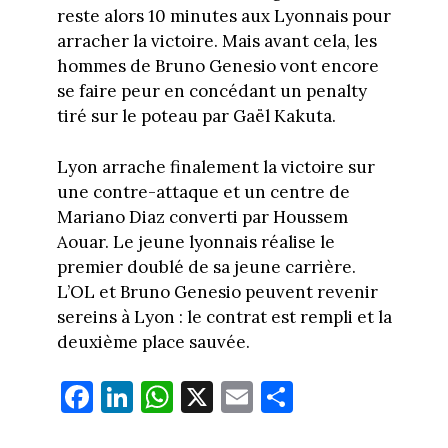
reste alors 10 minutes aux Lyonnais pour
arracher la victoire. Mais avant cela, les
hommes de Bruno Genesio vont encore
se faire peur en concédant un penalty
tiré sur le poteau par Gaël Kakuta.
Lyon arrache finalement la victoire sur
une contre-attaque et un centre de
Mariano Diaz converti par Houssem
Aouar. Le jeune lyonnais réalise le
premier doublé de sa jeune carrière.
L’OL et Bruno Genesio peuvent revenir
sereins à Lyon : le contrat est rempli et la
deuxième place sauvée.
Fa
Li
W
X
E
Pa
ce
nk
ha
m
rt