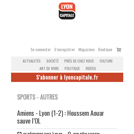
Accéder
au
contenu
Voir
Se connecter
S’enregistrer
Magazines
Boutique
le
ACTUALITÉS
SOCIÉTÉ
PRÈS DE CHEZ VOUS
CULTURE
panier
ART DE VIVRE
POLITIQUE
VIDÉOS
S'abonner à lyoncapitale.fr
SPORTS - AUTRES
Amiens - Lyon (1-2) : Houssem Aouar
sauve l’OL