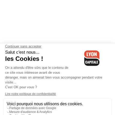
Contactez-nous
-
Mentions légales
-
CGV
-
Politique de
confidentialité
-
Gestion des cookies
-
Lyon Capitale TV
-
Archives