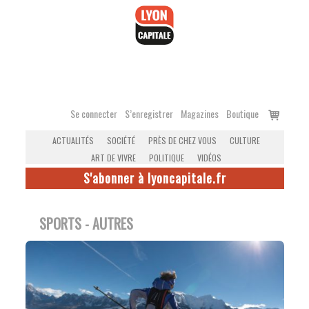
Accéder
au
contenu
Voir
Se connecter
S’enregistrer
Magazines
Boutique
le
ACTUALITÉS
SOCIÉTÉ
PRÈS DE CHEZ VOUS
CULTURE
panier
ART DE VIVRE
POLITIQUE
VIDÉOS
S'abonner à lyoncapitale.fr
SPORTS - AUTRES