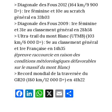
> Diagonale des Fous 2012 (164 km/9 900
D+) : 1re féminine et 10e au scratch
général en 33h03
> Diagonale des Fous 2009 : 1re féminine
et 31e au classement général en 28h58
> Ultra-trail du mont Blanc (UTMB) (103
km/6 000 D+) : 9e au classement général
et 1re Française en 14h35
(épreuve raccourcie en raison des
conditions météorologiques défavorables
sur le massif du mont Blanc)
> Record mondial de la traversée du
GR20 (180 km/12 000 D+) en 41h22
Fa
Li
W
X
E
Pa
ce
nk
ha
m
rt
bo
ed
ts
ail
ag