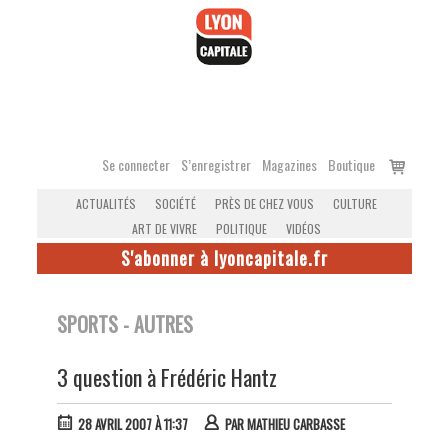
Accéder
au
contenu
Voir
Se connecter
S’enregistrer
Magazines
Boutique
le
ACTUALITÉS
SOCIÉTÉ
PRÈS DE CHEZ VOUS
CULTURE
panier
ART DE VIVRE
POLITIQUE
VIDÉOS
S'abonner à lyoncapitale.fr
SPORTS - AUTRES
3 question à Frédéric Hantz
28 AVRIL 2007 À 11:37
PAR
MATHIEU CARBASSE