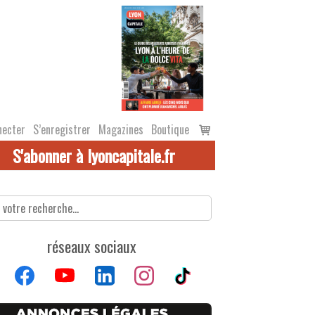
Voir
necter
S’enregistrer
Magazines
Boutique
le
S'abonner à lyoncapitale.fr
panier
réseaux sociaux