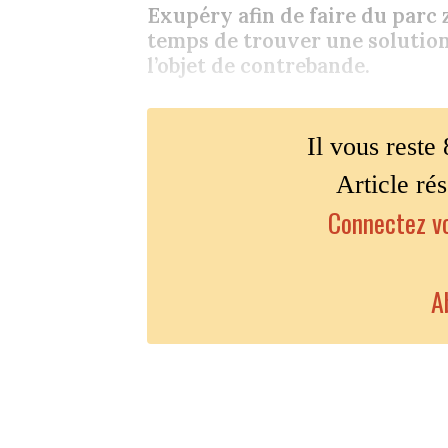
Exupéry afin de faire du parc 
temps de trouver une solutio
l’objet de contrebande.
Il vous reste 
Article ré
Connectez vo
A