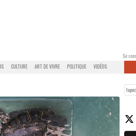
Se con
US
CULTURE
ART DE VIVRE
POLITIQUE
VIDÉOS