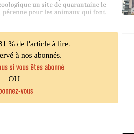
zoologique un site de quarantaine le
n pérenne pour les animaux qui font
81 % de l'article à lire.
servé à nos abonnés.
us si vous êtes abonné
OU
bonnez-vous