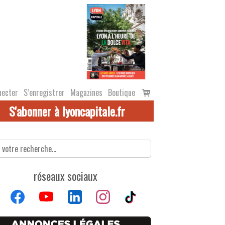
Voir
necter
S’enregistrer
Magazines
Boutique
le
S'abonner à lyoncapitale.fr
panier
réseaux sociaux