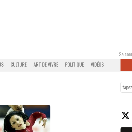
Se con
US
CULTURE
ART DE VIVRE
POLITIQUE
VIDÉOS