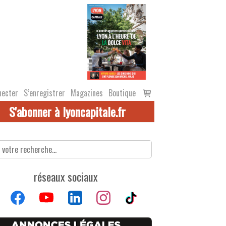
Voir
necter
S’enregistrer
Magazines
Boutique
le
S'abonner à lyoncapitale.fr
panier
réseaux sociaux