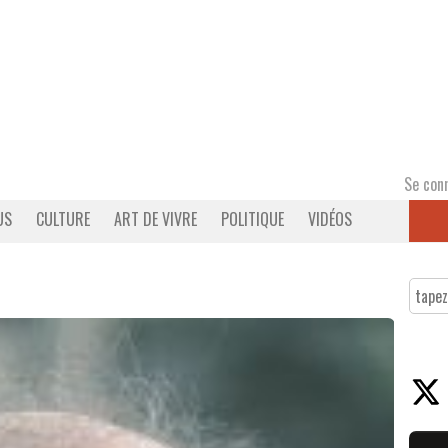
Se con
US
CULTURE
ART DE VIVRE
POLITIQUE
VIDÉOS