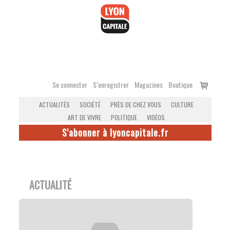
Accéder
au
contenu
Voir
Se connecter
S’enregistrer
Magazines
Boutique
le
ACTUALITÉS
SOCIÉTÉ
PRÈS DE CHEZ VOUS
CULTURE
panier
ART DE VIVRE
POLITIQUE
VIDÉOS
S'abonner à lyoncapitale.fr
ACTUALITÉ